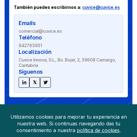
También puedes escribirnos a:
cuvice@cuvice.es
Emails
comercial@cuvice.es
Teléfono
942763931
Localización
Cuvice Innova, S.L., Bo. Bojar, 2, 39608 Camargo,
Cantabria
Síguenos